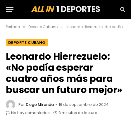
ALL IN
1 DEPORTES
Portada
Deporte Cubano
Leonardo Hierrezuelo: «No podía esperar cuatro años más para buscar un futuro mejor»
»
»
DEPORTE CUBANO
Leonardo Hierrezuelo:
«No podía esperar
cuatro años más para
buscar un futuro mejor»
Por
Diego Miranda
16 de septiembre de 2024
No hay comentarios
3 minutos de lectura