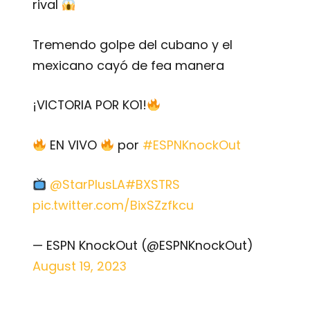
rival
Tremendo golpe del cubano y el
mexicano cayó de fea manera
¡VICTORIA POR KO1!
EN VIVO
por
#ESPNKnockOut
@StarPlusLA
#BXSTRS
pic.twitter.com/BixSZzfkcu
— ESPN KnockOut (@ESPNKnockOut)
August 19, 2023