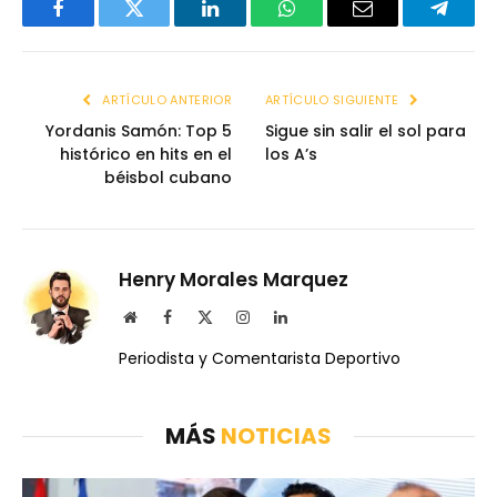
Facebook
Twitter
LinkedIn
WhatsApp
Email
Telegr
ARTÍCULO ANTERIOR
ARTÍCULO SIGUIENTE
Yordanis Samón: Top 5
Sigue sin salir el sol para
histórico en hits en el
los A’s
béisbol cubano
Henry Morales Marquez
Website
Facebook
X
Instagram
LinkedIn
(Twitter)
Periodista y Comentarista Deportivo
MÁS
NOTICIAS