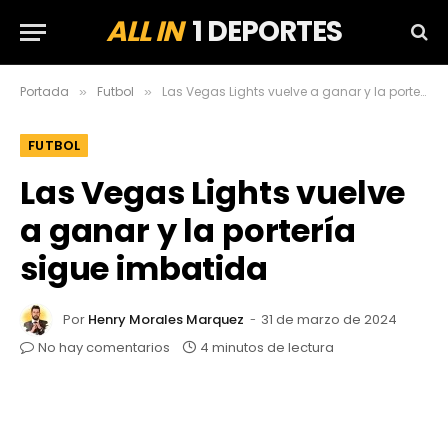
ALL IN
1 DEPORTES
Portada
Futbol
Las Vegas Lights vuelve a ganar y la portería sigue imbatida
»
»
FUTBOL
Las Vegas Lights vuelve
a ganar y la portería
sigue imbatida
Por
Henry Morales Marquez
31 de marzo de 2024
No hay comentarios
4 minutos de lectura