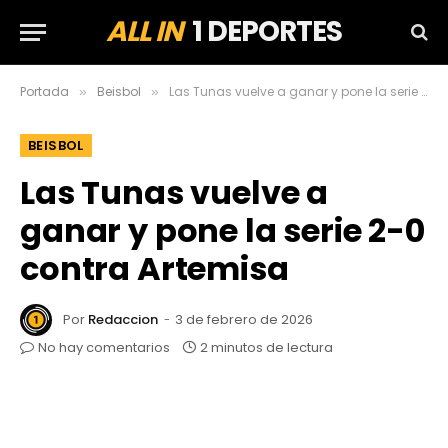
ALL IN
1 DEPORTES
Portada
Beisbol
Las Tunas vuelve a ganar y pone la serie 2-0 contra Artemisa
»
»
BEISBOL
Las Tunas vuelve a
ganar y pone la serie 2-0
contra Artemisa
Por
Redaccion
3 de febrero de 2026
No hay comentarios
2 minutos de lectura