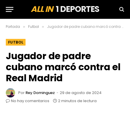
ALL IN
1 DEPORTES
Portada
Futbol
Jugador de padre cubano marcó contra el Real Madrid
»
»
FUTBOL
Jugador de padre
cubano marcó contra el
Real Madrid
Por
Rey Dominguez
29 de agosto de 2024
No hay comentarios
2 minutos de lectura