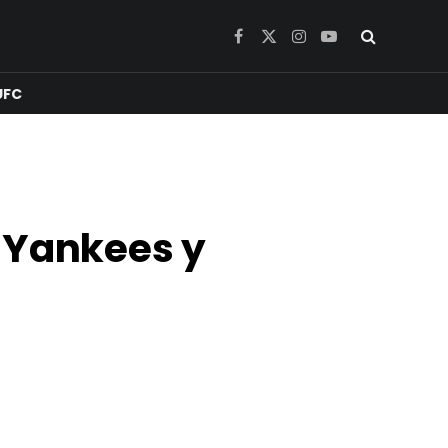
Facebook
X
Instagram
YouTube
(Twitter)
UFC
e Yankees y