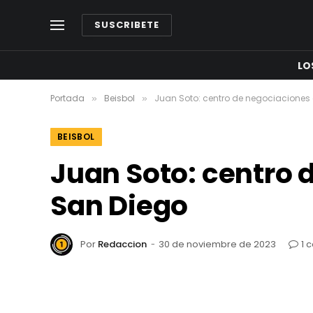
SUSCRIBETE
LO
Portada
Beisbol
Juan Soto: centro de negociaciones 
»
»
BEISBOL
Juan Soto: centro 
San Diego
Por
Redaccion
30 de noviembre de 2023
1 