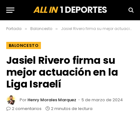
ALL IN
1 DEPORTES
Portada
Baloncesto
Jasiel Rivero firma su mejor actuación en la Liga Israelí
»
»
BALONCESTO
Jasiel Rivero firma su
mejor actuación en la
Liga Israelí
Por
Henry Morales Marquez
5 de marzo de 2024
2 comentarios
2 minutos de lectura