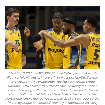
BELGRADE, SERBIA - NOVEMBER 16: Jake Cohen, #15 of Maccabi
Playtika Tel Aviv, Jasiel Rivero, #14 of Maccabi Playtika Tel Aviv,
Lorenzo Brown, #4 of Maccabi Playtika Tel Aviv and Wade
Baldwin IV, #5 of Maccabi Playtika Tel Aviv during the Turkish
Airlines EuroLeague Regular Season Round 9 match between
Maccabi Playtika Tel Aviv and Fenerbahce Beko Istanbul at
Aleksandar Nikolic Hall on November 16, 2023 in Belgrade, Serbia.
(Photo by Srdjan Stevanovic/Euroleague Basketball via Getty