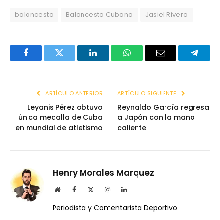
baloncesto
Baloncesto Cubano
Jasiel Rivero
Facebook
Twitter
LinkedIn
WhatsApp
Email
Telegr
ARTÍCULO ANTERIOR
ARTÍCULO SIGUIENTE
Leyanis Pérez obtuvo
Reynaldo García regresa
única medalla de Cuba
a Japón con la mano
en mundial de atletismo
caliente
Henry Morales Marquez
Website
Facebook
X
Instagram
LinkedIn
(Twitter)
Periodista y Comentarista Deportivo