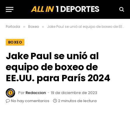
ALL IN
1 DEPORTES
Portada
Boxeo
Jake Paul se unió al equipo de boxeo de EE.UU. para París 2024
»
»
BOXEO
Jake Paul se unió al
equipo de boxeo de
EE.UU. para París 2024
Por
Redaccion
19 de diciembre de 2023
No hay comentarios
2 minutos de lectura