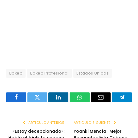
Boxeo
Boxeo Profesional
Estados Unidos
Facebook
Twitter
LinkedIn
WhatsApp
Email
Telegr
ARTÍCULO ANTERIOR
ARTÍCULO SIGUIENTE
«Estoy decepcionado»:
Yoanki Mencía ¨Mejor
Habló el triplista cubano
Basquetbolista Cubano