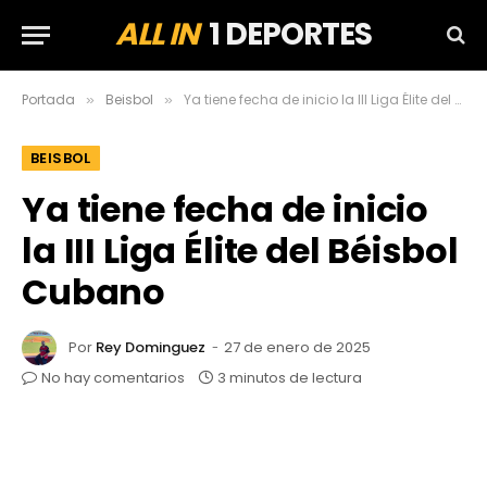
ALL IN
1 DEPORTES
Portada
Beisbol
Ya tiene fecha de inicio la III Liga Élite del Béisbol Cubano
»
»
BEISBOL
Ya tiene fecha de inicio
la III Liga Élite del Béisbol
Cubano
Por
Rey Dominguez
27 de enero de 2025
No hay comentarios
3 minutos de lectura