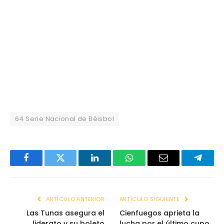
64 Serie Nacional de Béisbol
Facebook
Twitter
LinkedIn
WhatsApp
Email
Telegr
ARTÍCULO ANTERIOR
ARTÍCULO SIGUIENTE
Las Tunas asegura el
Cienfuegos aprieta la
liderato y su boleto
lucha por el último cupo