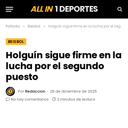
ALL IN
1 DEPORTES
Portada
Beisbol
Holguín sigue firme en la lucha por el segundo puesto
»
»
BEISBOL
Holguín sigue firme en la
lucha por el segundo
puesto
Por
Redaccion
26 de diciembre de 2025
No hay comentarios
2 minutos de lectura