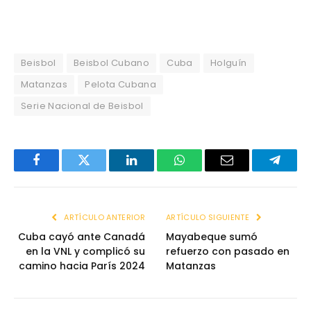
Beisbol
Beisbol Cubano
Cuba
Holguín
Matanzas
Pelota Cubana
Serie Nacional de Beisbol
Facebook
Twitter
LinkedIn
WhatsApp
Email
Telegr
ARTÍCULO ANTERIOR
ARTÍCULO SIGUIENTE
Cuba cayó ante Canadá
Mayabeque sumó
en la VNL y complicó su
refuerzo con pasado en
camino hacia París 2024
Matanzas