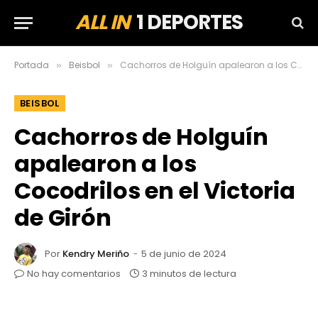
ALL IN
1 DEPORTES
Portada
Beisbol
Cachorros de Holguín apalearon a los Cocodrilos en el Victoria de Girón
»
»
BEISBOL
Cachorros de Holguín
apalearon a los
Cocodrilos en el Victoria
de Girón
Por
Kendry Meriño
5 de junio de 2024
No hay comentarios
3 minutos de lectura