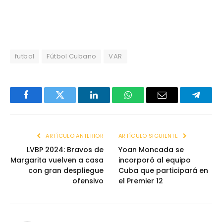
futbol
Fútbol Cubano
VAR
Facebook
Twitter
LinkedIn
WhatsApp
Email
Telegr
ARTÍCULO ANTERIOR
ARTÍCULO SIGUIENTE
LVBP 2024: Bravos de
Yoan Moncada se
Margarita vuelven a casa
incorporó al equipo
con gran despliegue
Cuba que participará en
ofensivo
el Premier 12