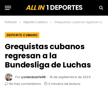
ALL IN
1 DEPORTES
Portada
Deporte Cubano
Grequistas cubanos regresan a la Bundesliga de Luchas
»
»
DEPORTE CUBANO
Grequistas cubanos
regresan a la
Bundesliga de Luchas
Por
yonielduarte98
16 de septiembre de 2024
No hay comentarios
3 minutos de lectura