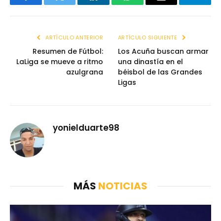
Facebook
Twitter
LinkedIn
WhatsApp
Email
Telegr
ARTÍCULO ANTERIOR
ARTÍCULO SIGUIENTE
Resumen de Fútbol:
Los Acuña buscan armar
LaLiga se mueve a ritmo
una dinastía en el
azulgrana
béisbol de las Grandes
Ligas
yonielduarte98
MÁS
NOTICIAS