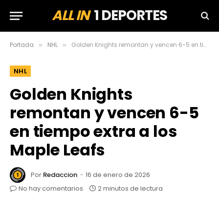
ALL IN
1 DEPORTES
Portada
NHL
Golden Knights remontan y vencen 6-5 en tiempo extra a los Maple Leafs
»
»
NHL
Golden Knights
remontan y vencen 6-5
en tiempo extra a los
Maple Leafs
Por
Redaccion
16 de enero de 2026
No hay comentarios
2 minutos de lectura