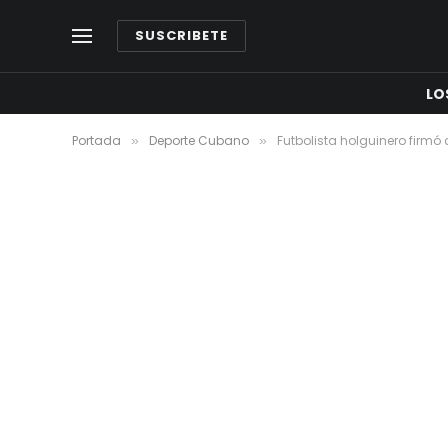
SUSCRIBETE
LO
Portada
Deporte Cubano
Futbolista holguinero firm
»
»