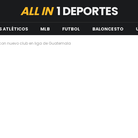
ALL IN
1 DEPORTES
S ATLÉTICOS
MLB
FUTBOL
BALONCESTO
ó con nuevo club en liga de Guatemala