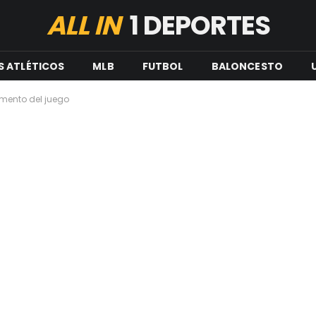
ALL IN
1 DEPORTES
S ATLÉTICOS
MLB
FUTBOL
BALONCESTO
amento del juego