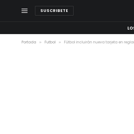
SUSCRIBETE
LO
Portada
Futbol
Fútbol incluirán nueva tarjeta en regl
»
»