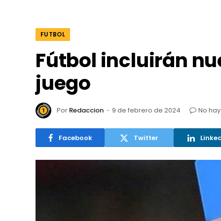
FUTBOL
Fútbol incluirán n
juego
Por
Redaccion
9 de febrero de 2024
No hay
Facebook
Twitter
Linke