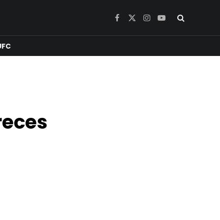
Facebook
X
Instagram
YouTube
(Twitter)
UFC
creces