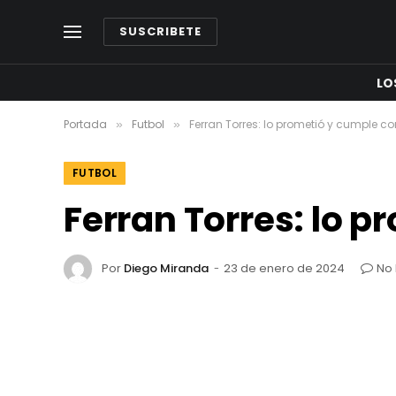
SUSCRIBETE
LO
Portada
Futbol
Ferran Torres: lo prometió y cumple c
»
»
FUTBOL
Ferran Torres: lo 
Por
Diego Miranda
23 de enero de 2024
No 