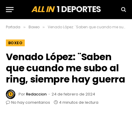
ALL IN
1 DEPORTES
Portada
Boxeo
Venado López: ¨Saben que cuando me subo al ring, siempre hay guerra
»
»
BOXEO
Venado López: ¨Saben
que cuando me subo al
ring, siempre hay guerra
Por
Redaccion
24 de febrero de 2024
No hay comentarios
4 minutos de lectura