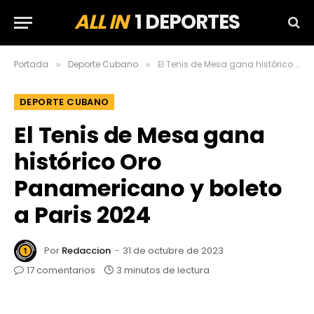
ALL IN
1 DEPORTES
Portada
Deporte Cubano
El Tenis de Mesa gana histórico Oro Panamericano y boleto a Paris 2024
»
»
DEPORTE CUBANO
El Tenis de Mesa gana
histórico Oro
Panamericano y boleto
a Paris 2024
Por
Redaccion
31 de octubre de 2023
17 comentarios
3 minutos de lectura