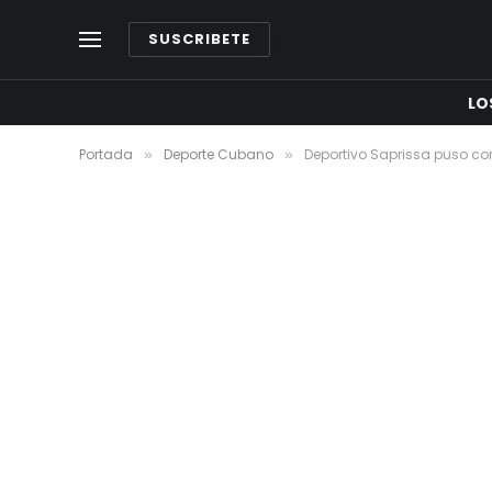
SUSCRIBETE
LO
Portada
Deporte Cubano
Deportivo Saprissa puso co
»
»