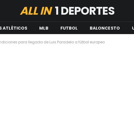
ALL IN
1 DEPORTES
S ATLÉTICOS
MLB
FUTBOL
BALONCESTO
ndiciones para llegada de Luis Paradela a fútbol europeo