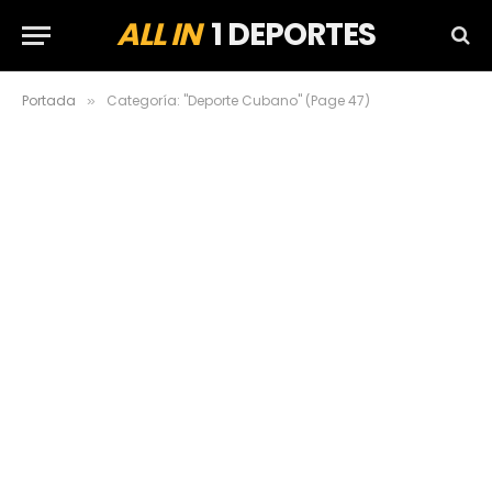
ALL IN
1 DEPORTES
Portada
Categoría: "Deporte Cubano" (Page 47)
»