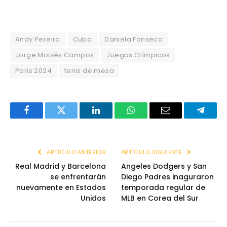
Andy Pereira
Cuba
Daniela Fonseca
Jorge Moisés Campos
Juegos Olímpicos
Paris 2024
tenis de mesa
Facebook
Twitter
LinkedIn
WhatsApp
Email
Telegr
ARTÍCULO ANTERIOR
ARTÍCULO SIGUIENTE
Real Madrid y Barcelona
Angeles Dodgers y San
se enfrentarán
Diego Padres inaguraron
nuevamente en Estados
temporada regular de
Unidos
MLB en Corea del Sur