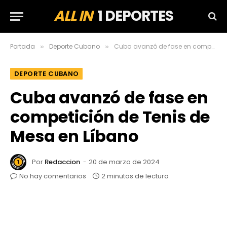
ALL IN
1 DEPORTES
Portada
Deporte Cubano
Cuba avanzó de fase en competición de Tenis de Mesa en Líbano
»
»
DEPORTE CUBANO
Cuba avanzó de fase en
competición de Tenis de
Mesa en Líbano
Por
Redaccion
20 de marzo de 2024
No hay comentarios
2 minutos de lectura