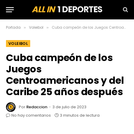
ALL IN
1 DEPORTES
Portada
Voleibol
Cuba campeón de los Juegos Centroamericanos y del Caribe 25 años después
»
»
VOLEIBOL
Cuba campeón de los
Juegos
Centroamericanos y del
Caribe 25 años después
Por
Redaccion
3 de julio de 2023
No hay comentarios
3 minutos de lectura