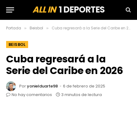
ALL IN
1 DEPORTES
Portada
Beisbol
Cuba regresará a la Serie del Caribe en 2026
»
»
BEISBOL
Cuba regresará a la
Serie del Caribe en 2026
Por
yonielduarte98
6 de febrero de 2025
No hay comentarios
3 minutos de lectura