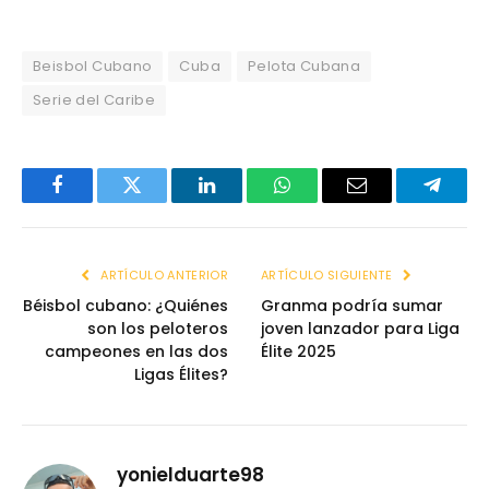
Beisbol Cubano
Cuba
Pelota Cubana
Serie del Caribe
Facebook
Twitter
LinkedIn
WhatsApp
Email
Telegr
ARTÍCULO ANTERIOR
ARTÍCULO SIGUIENTE
Béisbol cubano: ¿Quiénes
Granma podría sumar
son los peloteros
joven lanzador para Liga
campeones en las dos
Élite 2025
Ligas Élites?
yonielduarte98