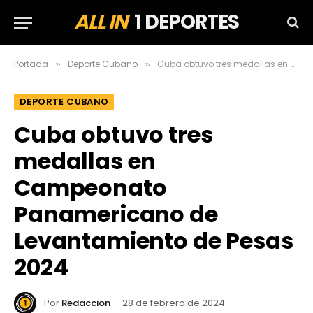
ALL IN
1 DEPORTES
Portada
Deporte Cubano
Cuba obtuvo tres medallas en Campeonato Panamericano de Levantamiento de Pesas 2024
»
»
DEPORTE CUBANO
Cuba obtuvo tres
medallas en
Campeonato
Panamericano de
Levantamiento de Pesas
2024
Por
Redaccion
28 de febrero de 2024