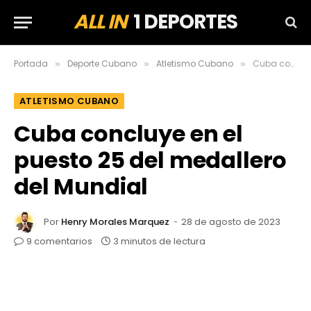
ALL IN
1 DEPORTES
Portada
Deporte Cubano
Atletismo Cubano
Cuba concluye en el puesto 25 del medallero del Mundial
»
»
»
ATLETISMO CUBANO
Cuba concluye en el
puesto 25 del medallero
del Mundial
Por
Henry Morales Marquez
28 de agosto de 2023
9 comentarios
3 minutos de lectura