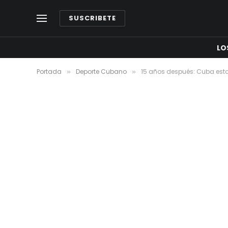
SUSCRIBETE
LO
Portada
Deporte Cubano
15 años después: Cuba es
»
»