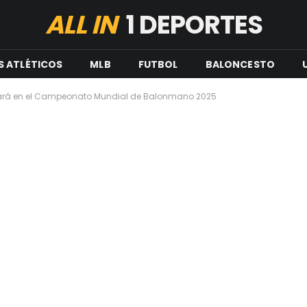
ALL IN
1 DEPORTES
S ATLÉTICOS
MLB
FUTBOL
BALONCESTO
tará en el Campeonato Mundial de Balonmano 2025