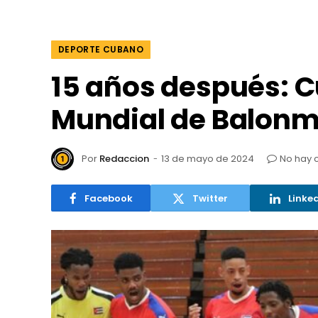
DEPORTE CUBANO
15 años después: 
Mundial de Balon
Por
Redaccion
13 de mayo de 2024
No hay 
Facebook
Twitter
Linke