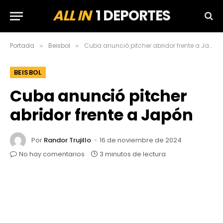
ALL IN
1 DEPORTES
Portada
Beisbol
Cuba anunció pitcher abridor frente a Japón
»
»
BEISBOL
Cuba anunció pitcher
abridor frente a Japón
Por
Randor Trujillo
16 de noviembre de 2024
No hay comentarios
3 minutos de lectura