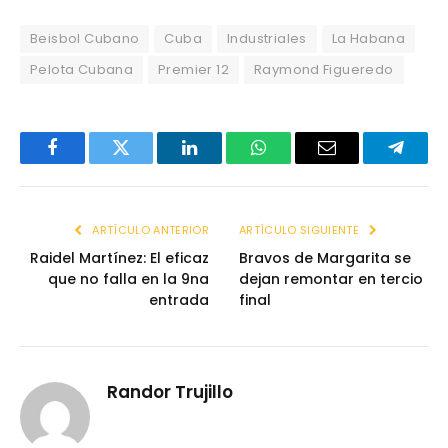
Beisbol Cubano
Cuba
Industriales
La Habana
Pelota Cubana
Premier 12
Raymond Figueredo
Facebook
Twitter
LinkedIn
WhatsApp
Email
Telegr
ARTÍCULO ANTERIOR
ARTÍCULO SIGUIENTE
Raidel Martínez: El eficaz
Bravos de Margarita se
que no falla en la 9na
dejan remontar en tercio
entrada
final
Randor Trujillo