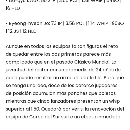
•
Do-
gyu
Kwak
:
55.2 IP | 3.56 PCL | 1.38 WHIP | 64SO |
16 HLD
•
Byeong-hyeon
Jo
:
73 IP | 3.58 PCL | 1.14 WHIP | 96SO
| 12 JS | 12 HLD
Aunque en todos los equipos faltan figuras el reto
de quedar entre los dos primeros parece más
complicado que en el pasado Clásico Mundial. La
juventud del roster conun promedio de 24 años de
edad puede resultar un arma de doble filo. Para que
se tenga una idea, doce de los catorce jugadores
de posición acumulan más ponches que boletos
mientras que cinco lanzadores presentan un whip
superior al 1.50. Quedará por ver si la renovación del
equipo de Corea del Sur surte un efecto inmediato.