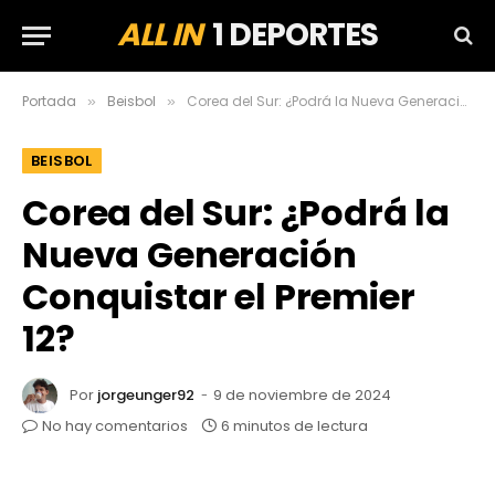
ALL IN
1 DEPORTES
Portada
Beisbol
Corea del Sur: ¿Podrá la Nueva Generación Conquistar el Premier 12?
»
»
BEISBOL
Corea del Sur: ¿Podrá la
Nueva Generación
Conquistar el Premier
12?
Por
jorgeunger92
9 de noviembre de 2024
No hay comentarios
6 minutos de lectura