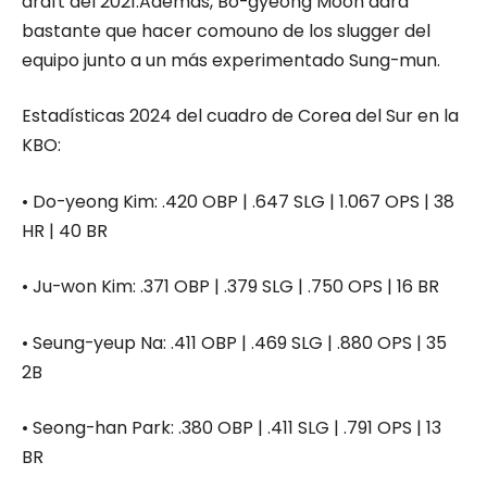
draft del 2021.Además, Bo-gyeong Moon dará
bastante que hacer comouno de los slugger del
equipo junto a un más experimentado Sung-mun.
Estadísticas 2024 del cuadro de Corea del Sur en la
KBO:
•
Do-
yeong
Kim
:
.420 OBP | .647 SLG | 1.067 OPS | 38
HR | 40 BR
•
Ju
-won
Kim
:
.371 OBP | .379 SLG | .750 OPS | 16 BR
•
Seung-yeup
Na
:
.411 OBP | .469 SLG | .880 OPS | 35
2B
•
Seong-
han
Park
:
.380 OBP | .411 SLG | .791 OPS | 13
BR