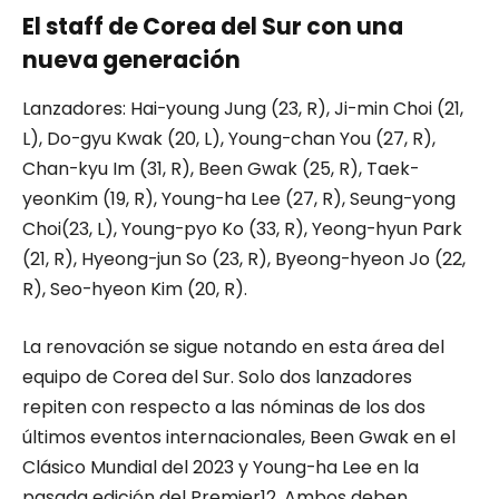
El staff de Corea del Sur con una
nueva generación
Lanzadores
: Hai-young
Jung
(23, R), Ji-min
Choi
(21,
L), Do-
gyu
Kwak
(20, L), Young-
chan
You
(27, R),
Chan-
kyu
Im
(31, R), Been
Gwak
(25, R),
Taek-
yeon
Kim
(19, R), Young-ha
Lee
(27, R),
Seung-yong
Choi
(23, L), Young-
pyo
Ko
(33, R),
Yeong-hyun
Park
(21, R),
Hyeong-jun
So
(23, R),
Byeong-hyeon
Jo
(22,
R),
Seo-hyeon
Kim
(20, R).
La renovación se sigue notando en esta área del
equipo de Corea del Sur. Solo dos lanzadores
repiten con respecto a las nóminas de los dos
últimos eventos internacionales, Been Gwak en el
Clásico Mundial del 2023 y Young-ha Lee en la
pasada edición del Premier12. Ambos deben