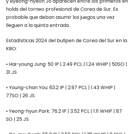
y Byeong-hyeon Jo aparecen entre los primeros en
holds del torneo profesional de Corea de Sur. Es
probable que deban asumir los juegos una vez
lleguen a la quinta entrada.
Estadísticas 2024 del bullpen de Corea del Sur en la
KBO:
•
Hai-young Jung
:
50 IP | 2.49 PCL | 1.24 WHIP | 50SO |
31 JS
•
Young-
chan
You
:
63.2 IP | 2.97 PCL | 1.43 WHIP |
77SO | 26 JS
•
Yeong-hyun
Park
:
76.2 IP | 3.52 PCL | 1.11 WHIP | 87
SO | 25 JS