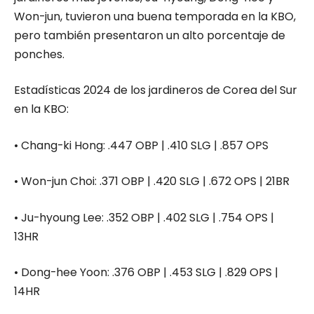
Won-jun, tuvieron una buena temporada en la KBO,
pero también presentaron un alto porcentaje de
ponches.
Estadísticas 2024 de los jardineros de Corea del Sur
en la KBO:
•
Chang-
ki
Hong
:
.447 OBP | .410 SLG | .857 OPS
•
Won-
jun
Choi
:
.371 OBP | .420 SLG | .672 OPS | 21BR
•
Ju-hyoung
Lee
:
.352 OBP | .402 SLG | .754 OPS |
13HR
•
Dong-
hee
Yoon
:
.376 OBP | .453 SLG | .829 OPS |
14HR