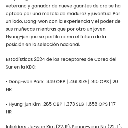
veterano y ganador de nueve guantes de oro se ha
optado por una mezcla de madurez y juventud. Por
un lado, Dong-won con la experiencia y el poder de
sus muñecas mientras que por otro un joven
Hyung-jun que se perfila como el futuro de la
posición en la selección nacional.
Estadísticas 2024 de los receptores de Corea del
Sur en la KBO:
•
Dong-won
Park
:
.349 OBP | .461 SLG | .810 OPS | 20
HR
•
Hyung-jun
Kim
:
.285 OBP | .373 SLG | .658 OPS | 17
HR
Infielders:
Ju
-won
Kim
(22, R),
Seung-yeup
Na
(22, L),