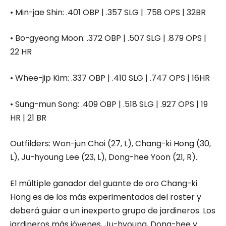
•
Min-
jae
Shin
:
.401 OBP | .357 SLG | .758 OPS | 32BR
•
Bo-
gyeong
Moon
:
.372 OBP | .507 SLG | .879 OPS |
22 HR
•
Whee
-jip
Kim
:
.337 OBP | .410 SLG | .747 OPS | 16HR
•
Sung-
mun
Song
:
.409 OBP | .518 SLG | .927 OPS | 19
HR | 21 BR
Outfilders
: Won-
jun
Choi
(27, L), Chang-
ki
Hong
(30,
L),
Ju-hyoung
Lee
(23, L), Dong-
hee
Yoon
(21, R).
El múltiple ganador del guante de oro Chang-ki
Hong es de los más experimentados del roster y
deberá guiar a un inexperto grupo de jardineros. Los
jardineros más jóvenes, Ju-hyoung, Dong-hee y