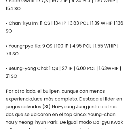
•
Been
Gwak
:
17 QS | 167.2 IP | 4.24 PCL | 1.30 WHIP |
154 SO
•
Chan-
kyu
Im
:
11 QS | 134 IP | 3.83 PCL | 1.39 WHIP | 136
SO
•
Young-
pyo
Ko
:
9 QS | 100 IP | 4.95 PCL | 1.55 WHIP |
79 SO
•
Seung-yong
Choi
:
1 QS | 27 IP | 6.00 PCL | 1.63WHIP |
21 SO
Por otro lado, el bullpen, aunque con menos
experiencia,luce más completo. Destaca el líder en
juegos salvados (31) Hai-young Jung junto a otros
dos que se ubicaron en el top cinco: Young-chan
You y Yeong-hyun Park. De igual modo Do-gyu Kwak