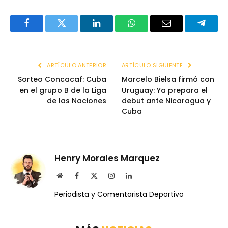
Facebook
Twitter
LinkedIn
WhatsApp
Email
Telegr
ARTÍCULO ANTERIOR
ARTÍCULO SIGUIENTE
Sorteo Concacaf: Cuba
Marcelo Bielsa firmó con
en el grupo B de la Liga
Uruguay: Ya prepara el
de las Naciones
debut ante Nicaragua y
Cuba
Henry Morales Marquez
Website
Facebook
X
Instagram
LinkedIn
(Twitter)
Periodista y Comentarista Deportivo