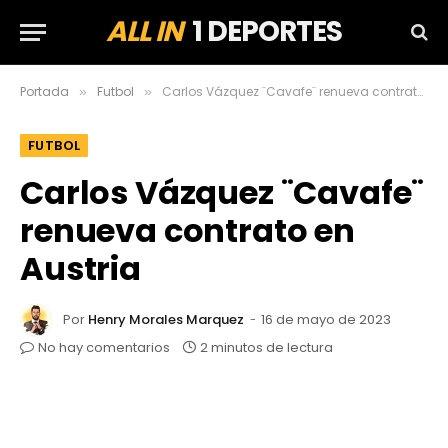
ALL IN
1 DEPORTES
Portada
Futbol
Carlos Vázquez ¨Cavafe¨ renueva contrato en Austria
»
»
FUTBOL
Carlos Vázquez ¨Cavafe¨
renueva contrato en
Austria
Por
Henry Morales Marquez
16 de mayo de 2023
No hay comentarios
2 minutos de lectura