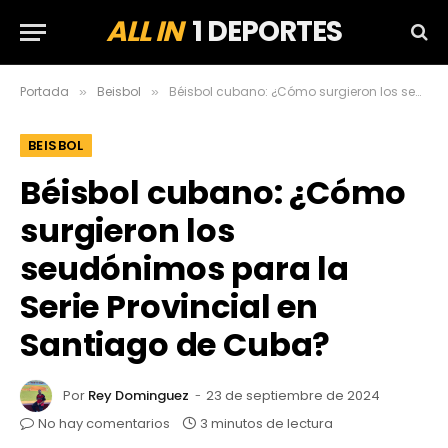
ALL IN
1 DEPORTES
Portada
Beisbol
Béisbol cubano: ¿Cómo surgieron los seudónimos para la Serie Provincial en Santiago de Cuba?
»
»
BEISBOL
Béisbol cubano: ¿Cómo
surgieron los
seudónimos para la
Serie Provincial en
Santiago de Cuba?
Por
Rey Dominguez
23 de septiembre de 2024
No hay comentarios
3 minutos de lectura