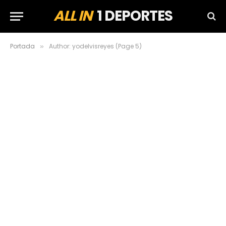
ALL IN
1 DEPORTES
Portada
Author: yodelvisreyes (Page 5)
»