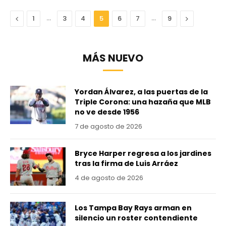
Anterior
…
…
Next
1
3
4
5
6
7
9
MÁS NUEVO
Yordan Álvarez, a las puertas de la
Triple Corona: una hazaña que MLB
no ve desde 1956
7 de agosto de 2026
Bryce Harper regresa a los jardines
tras la firma de Luis Arráez
4 de agosto de 2026
Los Tampa Bay Rays arman en
silencio un roster contendiente