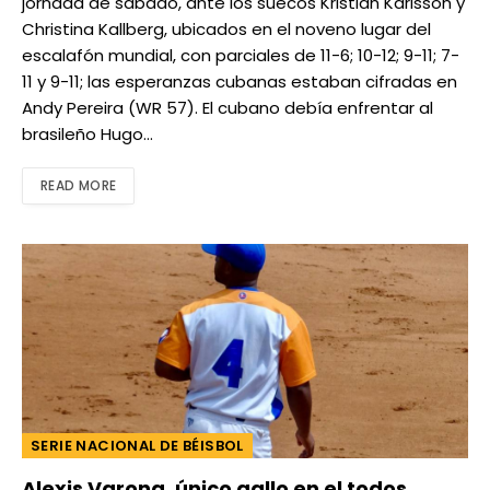
jornada de sábado, ante los suecos Kristian Karlsson y
Christina Kallberg, ubicados en el noveno lugar del
escalafón mundial, con parciales de 11-6; 10-12; 9-11; 7-
11 y 9-11; las esperanzas cubanas estaban cifradas en
Andy Pereira (WR 57). El cubano debía enfrentar al
brasileño Hugo…
READ MORE
SERIE NACIONAL DE BÉISBOL
Alexis Varona, único gallo en el todos