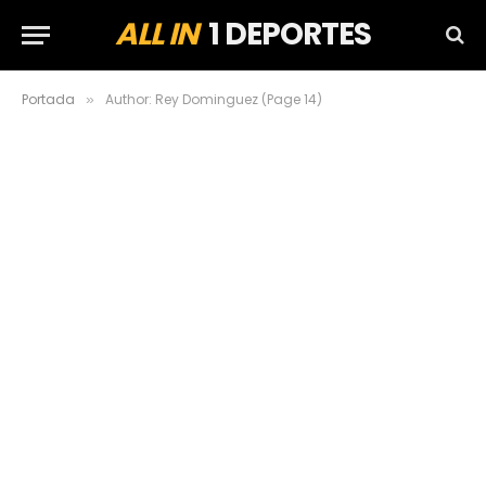
ALL IN
1 DEPORTES
Portada
Author: Rey Dominguez (Page 14)
»