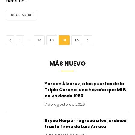
tiene un…
READ MORE
Anterior
…
Next
1
12
13
14
15
MÁS NUEVO
Yordan Álvarez, a las puertas de la
Triple Corona: una hazaña que MLB
no ve desde 1956
7 de agosto de 2026
Bryce Harper regresa a los jardines
tras la firma de Luis Arráez