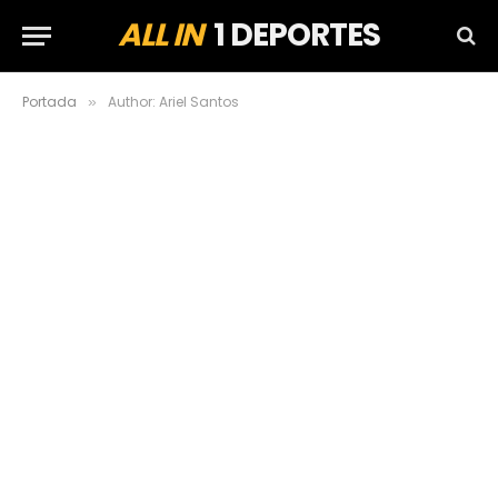
ALL IN
1 DEPORTES
Portada
Author: Ariel Santos
»