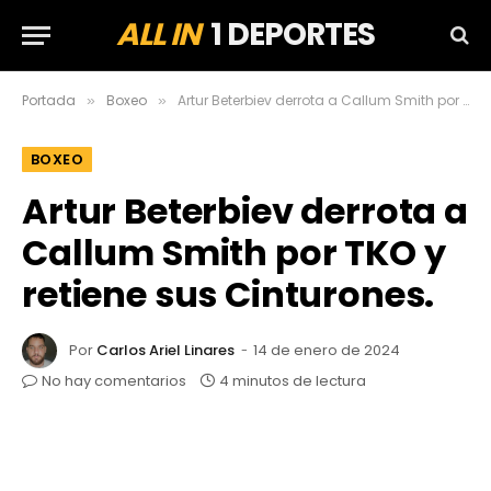
ALL IN
1 DEPORTES
Portada
Boxeo
Artur Beterbiev derrota a Callum Smith por TKO y retiene sus Cinturones.
»
»
BOXEO
Artur Beterbiev derrota a
Callum Smith por TKO y
retiene sus Cinturones.
Por
Carlos Ariel Linares
14 de enero de 2024
No hay comentarios
4 minutos de lectura