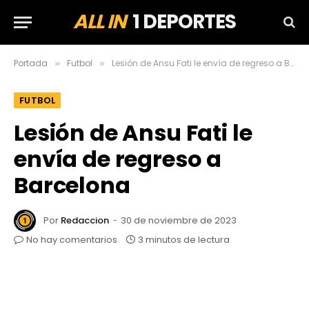
ALL IN
1 DEPORTES
Portada
Futbol
Lesión de Ansu Fati le envía de regreso a Barcelona
»
»
FUTBOL
Lesión de Ansu Fati le
envía de regreso a
Barcelona
Por
Redaccion
30 de noviembre de 2023
No hay comentarios
3 minutos de lectura