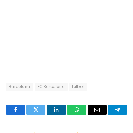
Barcelona
FC Barcelona
futbol
Facebook
Twitter
LinkedIn
WhatsApp
Email
Telegr