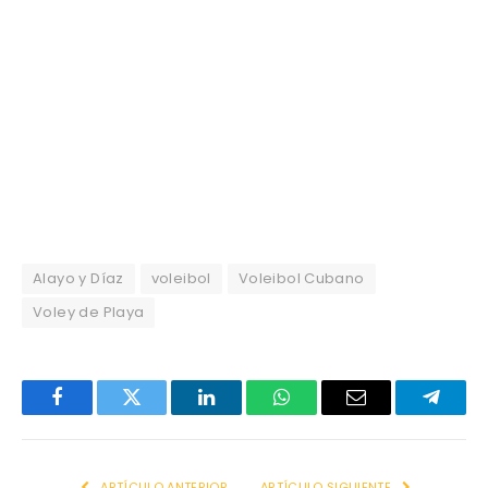
Alayo y Díaz
voleibol
Voleibol Cubano
Voley de Playa
Facebook
Twitter
LinkedIn
WhatsApp
Email
Telegr
ARTÍCULO ANTERIOR
ARTÍCULO SIGUIENTE