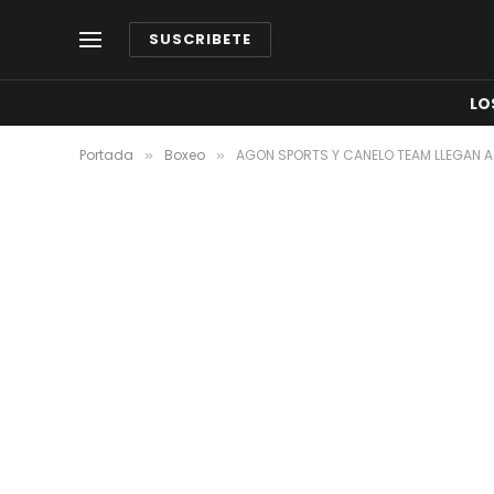
SUSCRIBETE
LO
Portada
Boxeo
AGON SPORTS Y CANELO TEAM LLEGAN A 
»
»