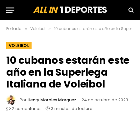
ALL IN
1 DEPORTES
Portada
Voleibol
10 cubanos estarán este año en la Superlega Italiana de Voleibol
»
»
VOLEIBOL
10 cubanos estarán este
año en la Superlega
Italiana de Voleibol
Por
Henry Morales Marquez
24 de octubre de 2023
2 comentarios
3 minutos de lectura