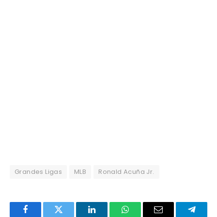
Grandes Ligas
MLB
Ronald Acuña Jr.
Facebook
Twitter
LinkedIn
WhatsApp
Email
Telegr