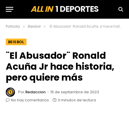
ALL IN
1 DEPORTES
Portada
Beisbol
¨El Abusador¨ Ronald Acuña Jr hace historia, pero quiere más
»
»
BEISBOL
¨El Abusador¨ Ronald
Acuña Jr hace historia,
pero quiere más
Por
Redaccion
15 de septiembre de 2023
No hay comentarios
3 minutos de lectura