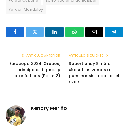
Pelota Cubana
Serie Nacional de Beisbol
Yordan Manduley
Facebook
Twitter
LinkedIn
WhatsApp
Email
Telegr
ARTÍCULO ANTERIOR
ARTÍCULO SIGUIENTE
Eurocopa 2024: Grupos,
Robertlandy Simón:
principales figuras y
«Nosotros vamos a
pronósticos (Parte 2)
guerrear sin importar el
rival»
Kendry Meriño