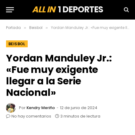
ALL IN
1 DEPORTES
Portada
Beisbol
Yordan Manduley Jr.: «Fue muy exigente llegar a la Serie Nacional»
»
»
BEISBOL
Yordan Manduley Jr.:
«Fue muy exigente
llegar a la Serie
Nacional»
Por
Kendry Meriño
12 de junio de 2024
No hay comentarios
3 minutos de lectura