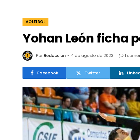
VOLEIBOL
Yohan León ficha p
Por
Redaccion
4 de agosto de 2023
1 comen
Facebook
Twitter
Linke