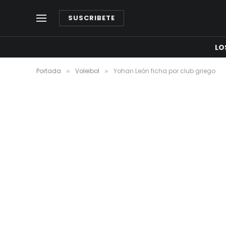
SUSCRIBETE
LO
Portada
Voleibol
Yohan León ficha por club griego
»
»