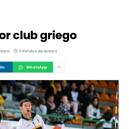
or club griego
tario
3 minutos de lectura
dIn
WhatsApp