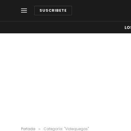
SUSCRIBETE
LO
Portada
Categoría: "Videojuegos"
»