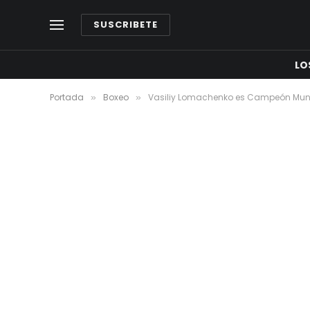
SUSCRIBETE
LO
Portada
Boxeo
Vasiliy Lomachenko es Campeón Mun
»
»