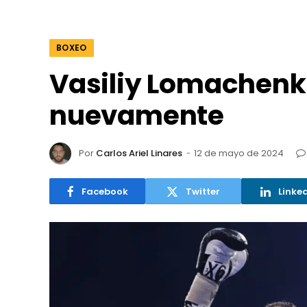
BOXEO
Vasiliy Lomachen
nuevamente
Por
Carlos Ariel Linares
12 de mayo de 2024
Facebook
Twitter
Linke