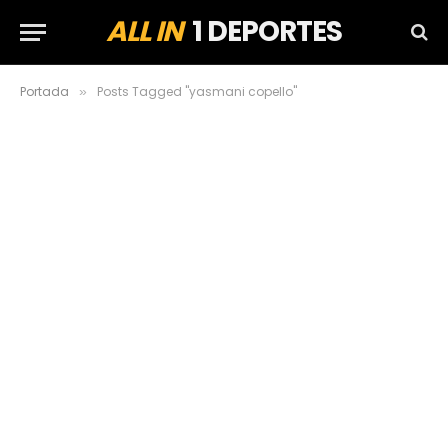
ALL IN
1 DEPORTES
Portada
Posts Tagged "yasmani copello"
»