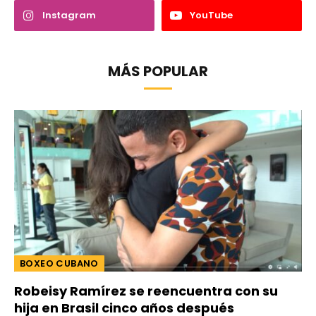
Instagram
YouTube
MÁS POPULAR
BOXEO CUBANO
Robeisy Ramírez se reencuentra con su
hija en Brasil cinco años después