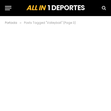
ALL IN
1 DEPORTES
Portada
Posts Tagged "Volleyball" (Page 3)
»