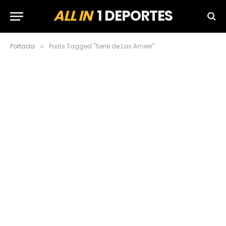
ALL IN
1 DEPORTES
Portada
Posts Tagged "Serie de Las Amerk"
»