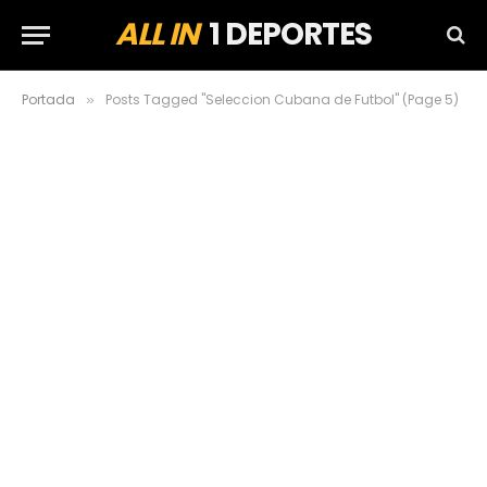
ALL IN
1 DEPORTES
Portada
Posts Tagged "Seleccion Cubana de Futbol" (Page 5)
»