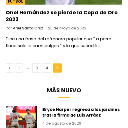
FUTBOL
Onel Hernández se pierde la Copa de Oro
2023
Por
Ariel Santa Cruz
20 de mayo de 2023
Dice una frase del refranero popular que ¨ a perro
flaco solo le caen pulgas ¨ y lo que sucedió…
Anterior
…
1
3
4
5
MÁS NUEVO
Bryce Harper regresa a los jardines
tras la firma de Luis Arráez
4 de agosto de 2026