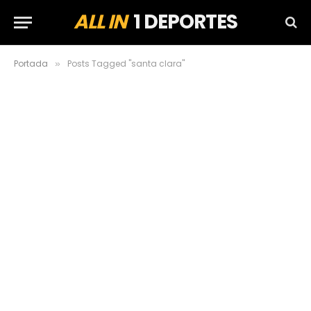
ALL IN
1 DEPORTES
Portada
Posts Tagged "santa clara"
»