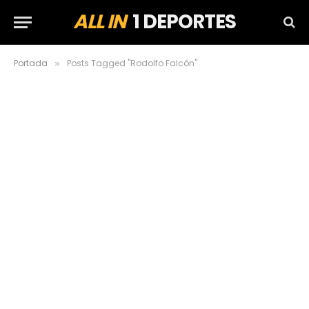
ALL IN
1 DEPORTES
Portada
Posts Tagged "Rodolfo Falcón"
»